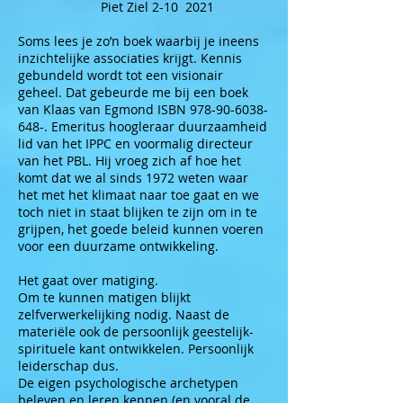
Piet Ziel 2-10 2021
Soms lees je zo’n boek waarbij je ineens
inzichtelijke associaties krijgt. Kennis
gebundeld wordt tot een visionair
geheel. Dat gebeurde me bij een boek
van Klaas van Egmond ISBN
978-90-6038-
648
-. Emeritus hoogleraar duurzaamheid
lid van het IPPC en voormalig directeur
van het PBL. Hij vroeg zich af hoe het
komt dat we al sinds 1972 weten waar
het met het klimaat naar toe gaat en we
toch niet in staat blijken te zijn om in te
grijpen, het goede beleid kunnen voeren
voor een duurzame ontwikkeling.
Het gaat over matiging.
Om te kunnen matigen blijkt
zelfverwerkelijking nodig. Naast de
materiële ook de persoonlijk geestelijk-
spirituele kant ontwikkelen. Persoonlijk
leiderschap dus.
De eigen psychologische archetypen
beleven en leren kennen (en vooral de