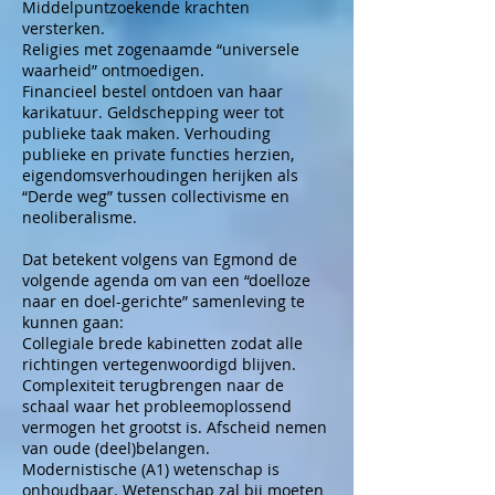
Middelpuntzoekende krachten
versterken.
Religies met zogenaamde “universele
waarheid” ontmoedigen.
Financieel bestel ontdoen van haar
karikatuur. Geldschepping weer tot
publieke taak maken. Verhouding
publieke en private functies herzien,
eigendomsverhoudingen herijken als
“Derde weg” tussen collectivisme en
neoliberalisme.
Dat betekent volgens van Egmond de
volgende agenda om van een “doelloze
naar en doel-gerichte” samenleving te
kunnen gaan:
Collegiale brede kabinetten zodat alle
richtingen vertegenwoordigd blijven.
Complexiteit terugbrengen naar de
schaal waar het probleemoplossend
vermogen het grootst is. Afscheid nemen
van oude (deel)belangen.
Modernistische (A1) wetenschap is
onhoudbaar. Wetenschap zal bij moeten