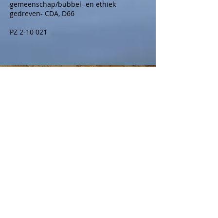
gemeenschap/bubbel -en ethiek
gedreven- CDA, D66
PZ 2-10 021