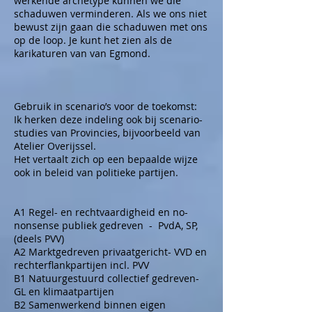
werkende archetype kunnen we die
schaduwen verminderen. Als we ons niet
bewust zijn gaan die schaduwen met ons
op de loop. Je kunt het zien als de
karikaturen van van Egmond.
Gebruik in scenario’s voor de toekomst:
Ik herken deze indeling ook bij scenario-
studies van Provincies, bijvoorbeeld van
Atelier Overijssel.
Het vertaalt zich op een bepaalde wijze
ook in beleid van politieke partijen.
A1 Regel- en rechtvaardigheid en no-
nonsense publiek gedreven - PvdA, SP,
(deels PVV)
A2 Marktgedreven privaatgericht- VVD en
rechterflankpartijen incl. PVV
B1 Natuurgestuurd collectief gedreven-
GL en klimaatpartijen
B2 Samenwerkend binnen eigen