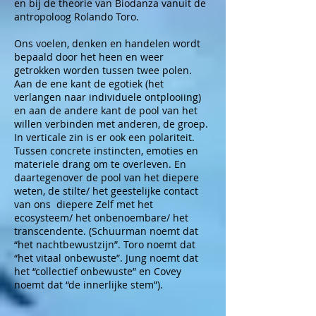
en bij de theorie van Biodanza vanuit de
antropoloog Rolando Toro.
Ons voelen, denken en handelen wordt
bepaald door het heen en weer
getrokken worden tussen twee polen.
Aan de ene kant de egotiek (het
verlangen naar individuele ontplooiing)
en aan de andere kant de pool van het
willen verbinden met anderen, de groep.
In verticale zin is er ook een polariteit.
Tussen concrete instincten, emoties en
materiele drang om te overleven. En
daartegenover de pool van het diepere
weten, de stilte/ het geestelijke contact
van ons diepere Zelf met het
ecosysteem/ het onbenoembare/ het
transcendente. (Schuurman noemt dat
“het nachtbewustzijn”. Toro noemt dat
“het vitaal onbewuste”. Jung noemt dat
het “collectief onbewuste” en Covey
noemt dat “de innerlijke stem”).