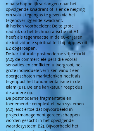
maatschappelijk verlangen naar het
opvolgende kwadrant of is er de neiging
om voluit tegengas te geven via het
tegenoverliggende kwadrant.
Ik herken voorbeelden: De te grote
nadruk op het technocratische uit A1
heeft als tegenreactie in de 60-er jaren
de individuele spiritualiteit bij hippies uit
B2 opgeroepen.
De karikaturale postmoderne vrije markt
(A2), de commerciële pers die vooral
sensaties en conflicten uitvergroot, het
grote individuele verrijken vanuit een
doorgeschoten marktdenken heeft als
tegenpool het fundamentalisme in de
Islam (B1). De ene karikatuur roept dus
de andere op.
De postmoderne fragmentatie en
toenemende complexiteit van systemen
(A2) leidt ertoe dat bijvoorbeeld in
projectmanagement gereedschappen
worden gezocht in het opvolgende
waardesysteem B2). Bijvoorbeeld het