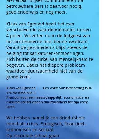
Met elkaar blijven communiceren via
betrouwbare pers is daarvoor nodig,
goed onderwijs en nog meer.
Klaas van Egmond heeft het over
verschuivende waardeoriëntaties tussen
4 polen. We zitten nu in de tijdgeest van
het postmoderne neoliberale kwadrant.
Vanuit de geschiedenis blijkt steeds de
neiging tot karikaturen/ontsporingen.
Zich buiten de cirkel van menselijkheid te
begeven. Dat is het diepere probleem
waardoor duurzaamheid niet van de
grond komt.
Klaas van Egmond Een vorm van beschaving ISBN
978-90-6038-648-4
Pleidooi voor een maatschappelijk, economisch- en
cultureel stelsel waarin duurzaamheid tot zijn recht
komt.
We hebben namelijk een driedubbele
mondiale crisis. Ecologisch, financieel-
economisch en sociaal.
Op mondiale schaal gaan