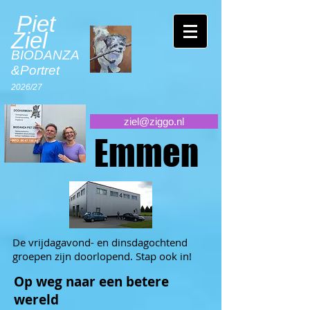
Piet
Ziel
BIODANZA
&Portret
2026/27
ziel@ziggo.nl
Emmen
De vrijdagavond- en dinsdagochtend
groepen zijn doorlopend. Stap ook in!
Op weg naar een betere
wereld