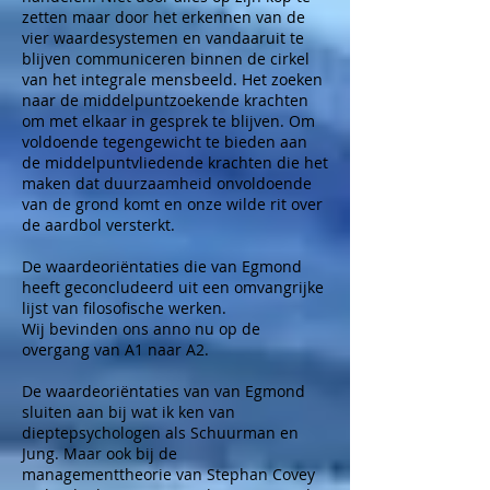
zetten maar door het erkennen van de
vier waardesystemen en vandaaruit te
blijven communiceren binnen de cirkel
van het integrale mensbeeld. Het zoeken
naar de middelpuntzoekende krachten
om met elkaar in gesprek te blijven. Om
voldoende tegengewicht te bieden aan
de middelpuntvliedende krachten die het
maken dat duurzaamheid onvoldoende
van de grond komt en onze wilde rit over
de aardbol versterkt.
De waardeoriëntaties die van Egmond
heeft geconcludeerd uit een omvangrijke
lijst van filosofische werken.
Wij bevinden ons anno nu op de
overgang van A1 naar A2.
De waardeoriëntaties van van Egmond
sluiten aan bij wat ik ken van
dieptepsychologen als Schuurman en
Jung. Maar ook bij de
managementtheorie van Stephan Covey