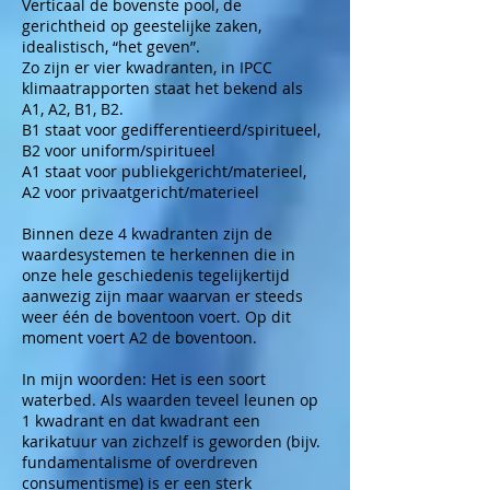
Verticaal de bovenste pool, de
gerichtheid op geestelijke zaken,
idealistisch, “het geven”.
Zo zijn er vier kwadranten, in IPCC
klimaatrapporten staat het bekend als
A1, A2, B1, B2.
B1 staat voor gedifferentieerd/spiritueel,
B2 voor uniform/spiritueel
A1 staat voor publiekgericht/materieel,
A2 voor privaatgericht/materieel
Binnen deze 4 kwadranten zijn de
waardesystemen te herkennen die in
onze hele geschiedenis tegelijkertijd
aanwezig zijn maar waarvan er steeds
weer één de boventoon voert. Op dit
moment voert A2 de boventoon.
In mijn woorden: Het is een soort
waterbed. Als waarden teveel leunen op
1 kwadrant en dat kwadrant een
karikatuur van zichzelf is geworden (bijv.
fundamentalisme of overdreven
consumentisme) is er een sterk